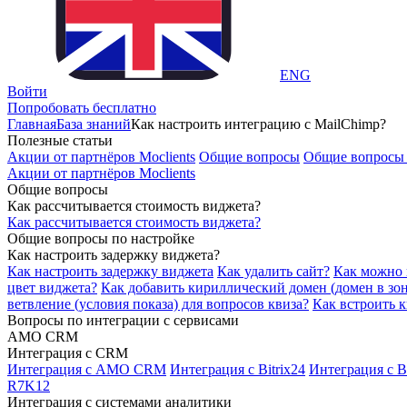
ENG
Войти
Попробовать бесплатно
Главная
База знаний
Как настроить интеграцию с MailChimp?
Полезные статьи
Акции от партнёров Moclients
Общие вопросы
Общие вопросы 
Акции от партнёров Moclients
Общие вопросы
Как рассчитывается стоимость виджета?
Как рассчитывается стоимость виджета?
Общие вопросы по настройке
Как настроить задержку виджета?
Как настроить задержку виджета
Как удалить сайт?
Как можно 
цвет виджета?
Как добавить кириллический домен (домен в зон
ветвление (условия показа) для вопросов квиза?
Как встроить к
Вопросы по интеграции с сервисами
AMO CRM
Интеграция с CRM
Интеграция с AMO CRM
Интеграция с Bitrix24
Интеграция с Bi
R7K12
Интеграция с системами аналитики