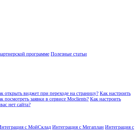
партнерской программе
Полезные статьи
к открыть виджет при переходе на страницу?
Как настроить
к посмотреть заявки в сервисе Moclients?
Как настроить
вас нет сайта?
Интеграция с МойСклад
Интеграция с Мегаплан
Интеграция с