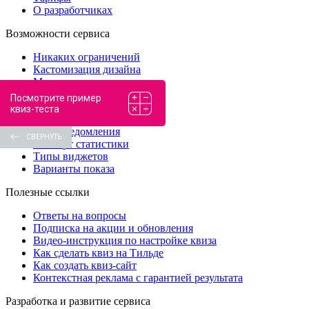
О разработчиках
Возможности сервиса
Никаких ограничений
Кастомизация дизайна
Мессенджеры и соцсети
Ветвление вопросов
Посмотрите пример
Интеграции
квиз-теста
Условия показа по URL
SMS-уведомления
СВЕРНУТЬ
Экспорт статистики
Типы виджетов
Варианты показа
Полезные ссылки
Ответы на вопросы
Подписка на акции и обновления
Видео-инструкция по настройке квиза
Как сделать квиз на Тильде
Как создать квиз-сайт
Контекстная реклама с гарантией результата
Разработка и развитие сервиса