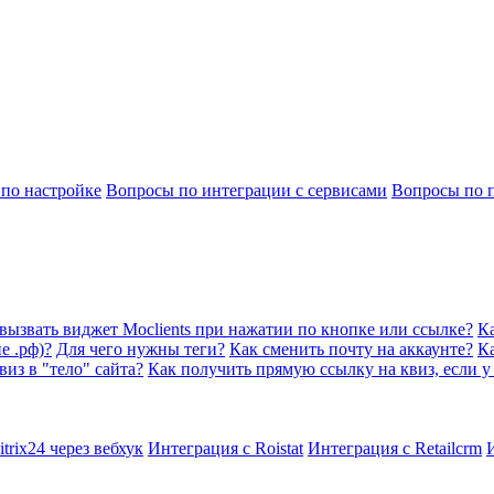
по настройке
Вопросы по интеграции с сервисами
Вопросы по 
вызвать виджет Moclients при нажатии по кнопке или ссылке?
Ка
е .рф)?
Для чего нужны теги?
Как сменить почту на аккаунте?
Ка
виз в "тело" сайта?
Как получить прямую ссылку на квиз, если у 
trix24 через вебхук
Интеграция с Roistat
Интеграция с Retailcrm