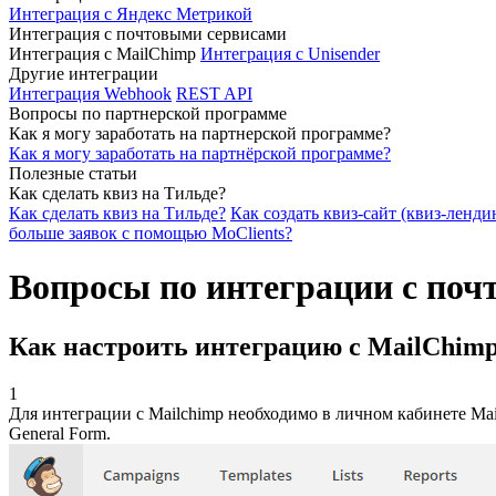
Интеграция с Яндекс Метрикой
Интеграция с почтовыми сервисами
Интеграция с MailChimp
Интеграция с Unisender
Другие интеграции
Интеграция Webhook
REST API
Вопросы по партнерской программе
Как я могу заработать на партнерской программе?
Как я могу заработать на партнёрской программе?
Полезные статьи
Как сделать квиз на Тильде?
Как сделать квиз на Тильде?
Как создать квиз-сайт (квиз-ленди
больше заявок с помощью MoClients?
Вопросы по интеграции с поч
Как настроить интеграцию с MailChim
1
Для интеграции с Mailchimp необходимо в личном кабинете Mail
General Form.