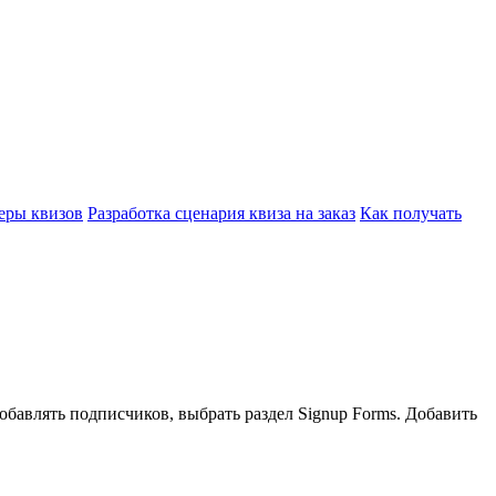
еры квизов
Разработка сценария квиза на заказ
Как получать
обавлять подписчиков, выбрать раздел Signup Forms. Добавить