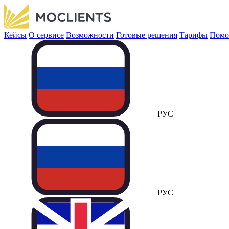
Кейсы
О сервисе
Возможности
Готовые решения
Тарифы
Помо
РУС
РУС