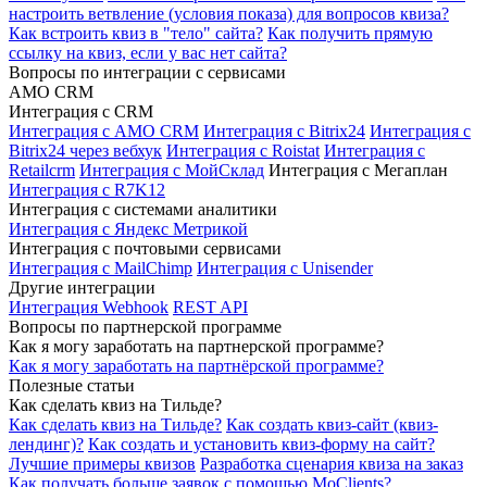
настроить ветвление (условия показа) для вопросов квиза?
Как встроить квиз в "тело" сайта?
Как получить прямую
ссылку на квиз, если у вас нет сайта?
Вопросы по интеграции с сервисами
AMO CRM
Интеграция с CRM
Интеграция с AMO CRM
Интеграция с Bitrix24
Интеграция с
Bitrix24 через вебхук
Интеграция с Roistat
Интеграция с
Retailcrm
Интеграция с МойСклад
Интеграция с Мегаплан
Интеграция с R7K12
Интеграция с системами аналитики
Интеграция с Яндекс Метрикой
Интеграция с почтовыми сервисами
Интеграция с MailChimp
Интеграция с Unisender
Другие интеграции
Интеграция Webhook
REST API
Вопросы по партнерской программе
Как я могу заработать на партнерской программе?
Как я могу заработать на партнёрской программе?
Полезные статьи
Как сделать квиз на Тильде?
Как сделать квиз на Тильде?
Как создать квиз-сайт (квиз-
лендинг)?
Как создать и установить квиз-форму на сайт?
Лучшие примеры квизов
Разработка сценария квиза на заказ
Как получать больше заявок с помощью MoClients?