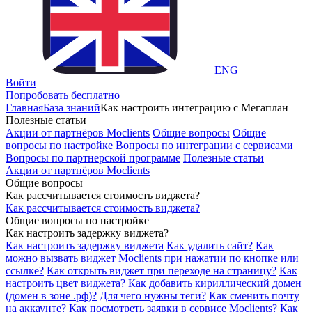
ENG
Войти
Попробовать бесплатно
Главная
База знаний
Как настроить интеграцию с Мегаплан
Полезные статьи
Акции от партнёров Moclients
Общие вопросы
Общие
вопросы по настройке
Вопросы по интеграции с сервисами
Вопросы по партнерской программе
Полезные статьи
Акции от партнёров Moclients
Общие вопросы
Как рассчитывается стоимость виджета?
Как рассчитывается стоимость виджета?
Общие вопросы по настройке
Как настроить задержку виджета?
Как настроить задержку виджета
Как удалить сайт?
Как
можно вызвать виджет Moclients при нажатии по кнопке или
ссылке?
Как открыть виджет при переходе на страницу?
Как
настроить цвет виджета?
Как добавить кириллический домен
(домен в зоне .рф)?
Для чего нужны теги?
Как сменить почту
на аккаунте?
Как посмотреть заявки в сервисе Moclients?
Как